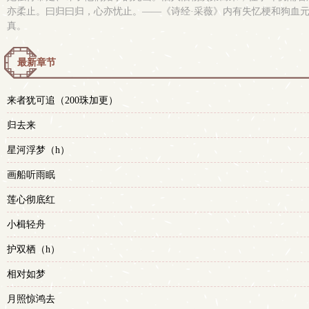
亦柔止。曰归曰归，心亦忧止。——《诗经·采薇》内有失忆梗和狗血元素
真。
最新章节
来者犹可追（200珠加更）
归去来
星河浮梦（h）
画船听雨眠
莲心彻底红
小楫轻舟
护双栖（h）
相对如梦
月照惊鸿去