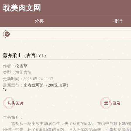
耽美肉文网
分类
排行
薇亦柔止（古言1V1）
作者：
松雪草
类型：海棠言情
更新时间：2026-05-24 11:13
最新章节：
来者犹可追（200珠加更）
">
从头阅读
章节目录
本书简介：
雪初从一场变故中劫后余生，失了从前的记忆，在山中与救下她的
她强行带走、坏了他们婚事的元凶。旧人旧物次第而来，往事却仍隔着