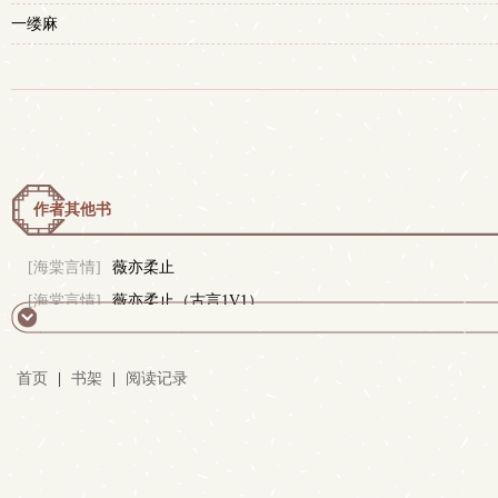
一缕麻
作者其他书
[海棠言情]
薇亦柔止
[海棠言情]
薇亦柔止（古言1V1）
首页
|
书架
|
阅读记录