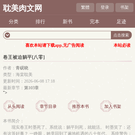
耽美肉文网
繁體
登录
书架
分类
排行
新书
完本
足迹
喜欢本站请下载app,无广告阅读
本站必读
卷王被迫躺平[八零]
作者：
青砚晓
类型：海棠耽美
更新时间：2026-06-08 17:18
最新章节：
第103章
">
从头阅读
章节目录
推荐本书
加入书架
本书简介：
现实卷王时墨死了。系统说：躺平到死，就能活。 时墨笑了：还
有这等好事？ 一睁眼，她竟回到了遍地机遇的八十年代。 系统警告：