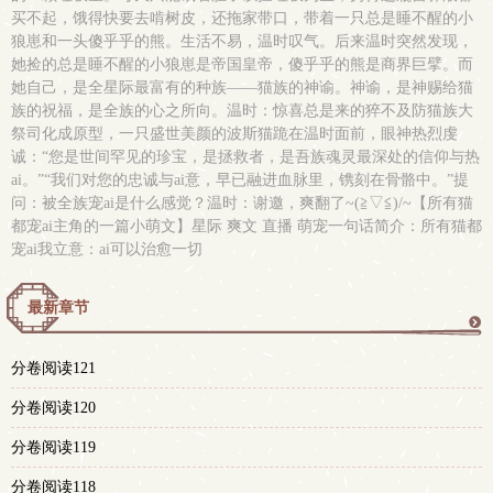
买不起，饿得快要去啃树皮，还拖家带口，带着一只总是睡不醒的小
狼崽和一头傻乎乎的熊。生活不易，温时叹气。后来温时突然发现，
她捡的总是睡不醒的小狼崽是帝国皇帝，傻乎乎的熊是商界巨擘。而
她自己，是全星际最富有的种族——猫族的神谕。神谕，是神赐给猫
族的祝福，是全族的心之所向。温时：惊喜总是来的猝不及防猫族大
祭司化成原型，一只盛世美颜的波斯猫跪在温时面前，眼神热烈虔
诚：“您是世间罕见的珍宝，是拯救者，是吾族魂灵最深处的信仰与热
ai。”“我们对您的忠诚与ai意，早已融进血脉里，镌刻在骨骼中。”提
问：被全族宠ai是什么感觉？温时：谢邀，爽翻了~(≧▽≦)/~【所有猫
都宠ai主角的一篇小萌文】星际 爽文 直播 萌宠一句话简介：所有猫都
宠ai我立意：ai可以治愈一切
最新章节
更
分卷阅读121
多
分卷阅读120
分卷阅读119
分卷阅读118