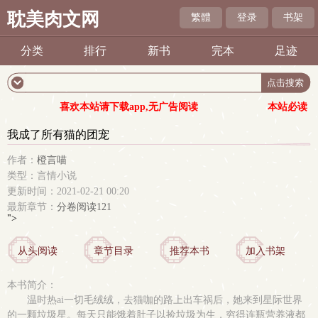
耽美肉文网
繁體
登录
书架
分类
排行
新书
完本
足迹
喜欢本站请下载app,无广告阅读
本站必读
我成了所有猫的团宠
作者：
橙言喵
类型：言情小说
更新时间：2021-02-21 00:20
最新章节：
分卷阅读121
">
从头阅读
章节目录
推荐本书
加入书架
本书简介：
温时热ai一切毛绒绒，去猫咖的路上出车祸后，她来到星际世界
的一颗垃圾星。每天只能饿着肚子以捡垃圾为生，穷得连瓶营养液都