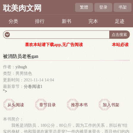
耽美肉文网
繁體
登录
书架
分类
排行
新书
完本
足迹
喜欢本站请下载app,无广告阅读
本站必读
被消防员老爸gan
作者：
yihugh
类型：男男情色
更新时间：2021-11-14 14:04
最新章节：
分卷阅读1
">
从头阅读
章节目录
推荐本书
加入书架
本书简介：
我爸是消防员，180公分，80公斤，因为工作的关系，所以有?结
实的身材，他和我弟在家里总是穿?一件内裤晃来晃去，而且他们的内