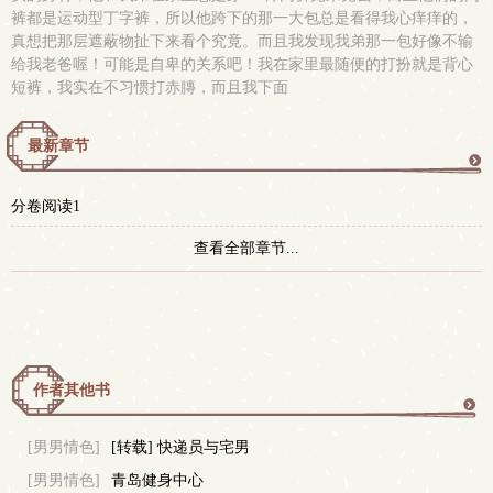
裤都是运动型丁字裤，所以他跨下的那一大包总是看得我心痒痒的，
真想把那层遮蔽物扯下来看个究竟。而且我发现我弟那一包好像不输
给我老爸喔！可能是自卑的关系吧！我在家里最随便的打扮就是背心
短裤，我实在不习惯打赤膞，而且我下面
最新章节
更
分卷阅读1
多
查看全部章节...
作者其他书
更
[男男情色]
[转载] 快递员与宅男
[男男情色]
青岛健身中心
多