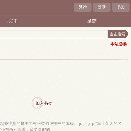
繁體
登录
书架
完本
足迹
本站必读
加入书架
起我注意的是里面有张类似说明书的纸条。 p; p; p; p;“写上某人的名
道这种东西不靠谱，多半是假的