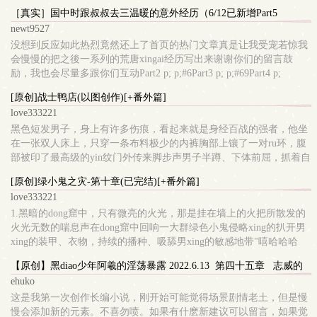
盖造成过大压力的活动。」 虽然白袍男子一脸恳切，但夏昱翔从
［真实］国中时跟叔叔去三温暖的意外经历（6/12已新增Part5
『没办法继续进行任何激烈运动』之後的话就再也听不进去了，宛如
newt9527
晴天一道霹雳，粉碎了男孩的梦想
没想到反应如此热烈竟然还上了首页的热门文章真是让我受宠若惊我
会慢慢的把之後一系列的荒唐xingai经历写出来谢谢你们的留言鼓
励，我也会尽量多跟你们互动Part2 p; p;#6Part3 p; p;#69Part4 p;
p;#130Part5 p; p;#192
[原创]战士鸭店(以图创作)[+番外篇]
———————————————————————第一次尝试在这
love333221
边发文，排版可能不太好，请见谅故事是发生在无知的国一时期意外
黑色短发男子，身上有许多伤痕，看起来就是身经百战的强者，他坐
的开启了我的xingai开关，开始了一连串
在一张双人床上，只穿一条布料极少的内裤胸部上镶了一对ru环，腹
部被印了最高级的yin纹门外传来脚步声男子半蹲、下体前屈，抓着自
己的生殖器官，脸上的表情已经等不及了门被打开了"自我介绍一
[原创]绿小鬼之灾-第十章(已完结)[+番外篇]
下。"客人看着这名男子，满意的起了微笑男子很不满，他想要眼前
love333221
[客人]的jing液，想要他的yinjing充实自己的pi眼
1.黑暗的dong窟中，只有微亮的火光，那是挂在墙上的火把所散发的
火光无数的喘息声在dong窟中回响一大群绿色小鬼侵略xing的扒开男
xing的装甲、衣物，持续的播种、吸舔男xing的敏感地带"嘻哈哈哈
哈!!!"我喜欢这个C级天赋战士，天真又可ai，我要他为我生下孩子刚
【原创】黑diao少年阿羲的淫荡暴露 2022.6.13 第四十五章 志威的
满15岁的少年战士，被队友抛弃在怪物群中，被一群xing食男鬼带
xing趣启蒙（剧场版）
ehuko
走，这是队伍中常用的手法，关键得有人牺牲，新人是最佳
这是我第一次创作长编小说，刚开始可能觉得场景剧情老土，但是慢
慢会添加新的元素。不喜勿喷。如果有什麽新建议可以留言，如果觉