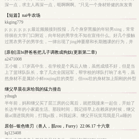
深一点，求主人再深一点，呃啊啊啊。”只见一个身材矫健的灰发青
年趴在旅馆yin湿的床单上，而其身後骑着一个满身粘液极其丑陋的无
【短篇】nai牛农场
面孢魔，正用其胯下那湿漉漉的大鸡巴抽插着青年的後xue。随着抽
kkging779
插越来越用力，孢魔满身的菌液溅的到处
p; p; p; p; p; p;最近频频接到投报，几个身穿黑服的年轻男xing，常常
徘徊在大学门口附近，向年轻的男学生不知在宣传什么。好几个接触
过黑衣男子的男学生，一律出现了jing神萎靡和长期翘课的行为，并
且都不愿意透露自己和黑衣男子去过哪里。通过初步的调查和猜测，
[原创]丑bi胖爸爸把儿子调教成狗奴(更新第二章)
怀疑这次案件涉及du品，而且这个事件慢慢在校?里传开了，已经增
a2471008
加了调查的难度，黑衣人出现的次数?少，
王小银，17岁高中生，在学校是个风云人物，虽然成绩不好，但是当
上了篮球队队长，拿了几次全国冠军，帮学校的球队打响了名号，虽
然身材不是属於小鲜roujing壮的类型，但rou壮的身材加上阳刚的外型
还带点可ai的五官，也是吸引了无数的女学生。父亲王龙军，外号龙
继父早晨在床给我的猛力撞击
哥，45岁，是个机械工厂老板，小的时候因为老婆跟别的男人跑了，
yihugh
父亲整个xing情大变，总是喝完酒就拿小银出
半年前，妈和继父买了层三房的公寓后，就把我接来一起住，开始了
长达半年的小家庭生活。那段时间，我记得早上在赖床的时候，继父
最ai溜进我房间，打我pi股，叫我起床。继父开玩笑骂我是只ai睡的
死?，但我知道那语气，继父他是疼我的，并且想让我接纳他为家庭
原创--银色锋刃（兽人，肌rou，Furry）22.06.17 十六章
一份子。而后来一次，我故意睡得很迟，只穿着内裤，就为了勾引继
lq123408
父碰我的pi股。记得继父一掀开我床被