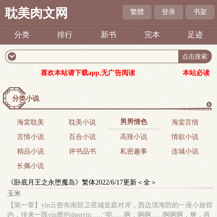
耽美肉文网
繁體
登录
书架
分类
排行
新书
完本
足迹
喜欢本站请下载app,无广告阅读
本站必读
分类小说
更
男男情色
海棠耽美
耽美小说
海棠言情
言情小说
百合小说
高辣小说
情欲小说
多
精品小说
评书品书
私密趣事
连城小说
长佩小说
《卧底月王之永堕魔岛》繁体2022/6/17更新＜全＞
玉米
【第一章】yin云密布南部卫星城皇庭对岸，西边境海防的一座小旅馆
内，传来一阵yin靡的shenyin......“呃......啊，啊啊......啊啊啊，爽，再