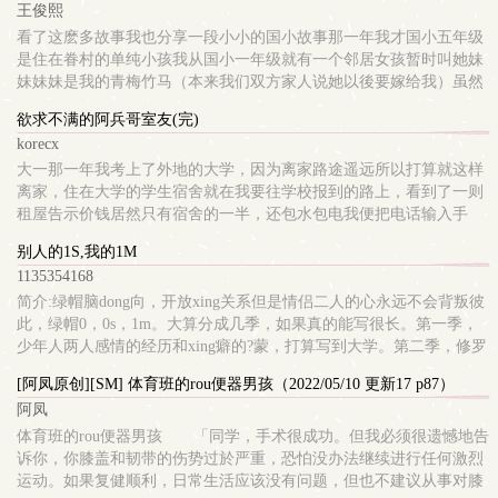
王俊熙
并没有见到人。房东帮忙我将行李放到
看了这麽多故事我也分享一段小小的国小故事那一年我才国小五年级
是住在眷村的单纯小孩我从国小一年级就有一个邻居女孩暂时叫她妹
妹妹妹是我的青梅竹马（本来我们双方家人说她以後要嫁给我）虽然
读不同国小但假日我们都会一起骑单车到处跑到处玩就这样一直到了
欲求不满的阿兵哥室友(完)
五年级有一天的假日我也不知道为什麽妹妹会认识他家隔壁的大哥哥
korecx
p; p;然後他带着我去找大哥哥玩 p; p;当
大一那一年我考上了外地的大学，因为离家路途遥远所以打算就这样
离家，住在大学的学生宿舍就在我要往学校报到的路上，看到了一则
租屋告示价钱居然只有宿舍的一半，还包水包电我便把电话输入手
机，想说先去学校报到进到学校後发现，这地方还真不是普通的大一
别人的1S,我的1M
堆学长学姊举着「XXX系请跟我走」的牌子，真可说是人山人海阿我
1135354168
真怀疑校区那麽大，是不是就是因为有那麽
简介:绿帽脑dong向，开放xing关系但是情侣二人的心永远不会背叛彼
此，绿帽0，0s，1m。大算分成几季，如果真的能写很长。第一季，
少年人两人感情的经历和xing癖的?蒙，打算写到大学。第二季，修罗
场就是两人感情的纠葛…………
[阿凤原创][SM] 体育班的rou便器男孩（2022/05/10 更新17 p87）
阿凤
体育班的rou便器男孩 「同学，手术很成功。但我必须很遗憾地告
诉你，你膝盖和韧带的伤势过於严重，恐怕没办法继续进行任何激烈
运动。如果复健顺利，日常生活应该没有问题，但也不建议从事对膝