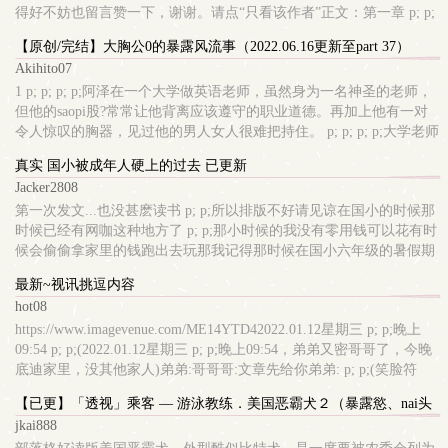
得好不妨也留言赞一下，谢谢。请点“只看该作者”正文：第一章 p; p;
阿羲初露被玩 p; p; p; p;阿羲是一所男校高中二年级的学生，在学校是
【原创/完结】大胸公0的暴露风流事（2022.06.16更新至part 37）
出了名的校草。平时ai好运动，体育课或课间都跟同学打篮球，平时
Akihito07
周六日都会跟朋友去游泳健身。晒出
1 p; p; p; p;阿泽在一个大学做英语老师，虽然身为一名神圣的老师，
但他的saopi股?常常让他背离应该遵守的职业道德。再加上他有一对
令人惊叹的胸器，见过他的男人女人很难把持住。 p; p; p; p;大学老师
其实是一个非常轻闲的工作，所以晚上他还会到自己家隔壁的健身房
真实 国小被成年人硬上的过去 已更新
兼职私人教练。 p; p; p; p;这天晚上客人很少，没有课的教练们陆续下
Jacker2808
班，阿泽则留下来想多练一会儿。他穿?
第一次发文...也没甚麽读书 p; p;所以排版不好请见谅在国小的时候那
时候已经有网咖这种地方了 p; p;那小时候的我没有零用钱可以花有时
候会偷偷拿家里的钱跑出去玩那我记得那时候在国小六年级的暑假期
间 p; p;大概12岁吧 p; p;我时常在网咖过夜不回家在当时 p; p;大部分
最新~视讯挑逗内容
的网咖基本??上未满18岁 p; p;在晚上11点左右都会被赶出去只有极少
hot08
数的网咖例外 p; p;例如说 p; p;撞球间为主的
https://www.imagevenue.com/ME14YTD42022.01.12星期三 p; p;晚上
09:54 p; p;(2022.01.12星期三 p; p;晚上09:54，弟弟又密哥哥了，今晚
底迪家里，没其他家人)弟弟:哥哥哥:文章先给你弟弟: p; p;(笑脸符
号，弟弟在看文章中)弟弟:葛格在gan嘛哥哥:我没gan嘛阿，有空哥哥:
【已更】「透视」乘客 — 游泳教练．美国恶霸犬２（暴露慾、nai头
看看乖乖的弟弟，有没有不乖?(视讯开始) p; p;..... p; p;LINE铃声响
敏感、调教、mansao）
jkai888
起.....哥哥:可ai弟弟弟弟:哥哥有想我吗?哥哥:有，这麽