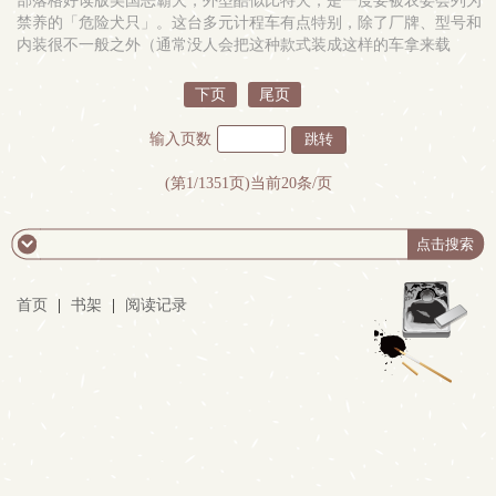
部落格好读版美国恶霸犬，外型酷似比特犬，是一度要被农委会列为
禁养的「危险犬只」。这台多元计程车有点特别，除了厂牌、型号和
内装很不一般之外（通常没人会把这种款式装成这样的车拿来载
客），这位沉着内敛的兼职司机，兴趣是透过後照镜，观察各式乘
客，速写人间百态。这位挺拔司机最特别之处，是他还拥有一项异於
下页
尾页
常人的能力──透视──虽然具体运作方式不
输入页数
(第1/1351页)当前20条/页
首页
|
书架
|
阅读记录