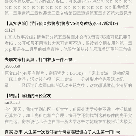
喜欢本篇或者之前的作品的各位，可以加群927642270 p; p; p; p; p; p;
p; p; p; p; p; p; p; p; p; p; p; p; p; p; p; p; p; p; p; p; p; p; p; p;银色锋刃
第一章重逢第二章敌袭第三章交错第四章遭遇第五章光芒第六章风暴
第七章燃火第八章疑惑第九章影袭第十章花狼第十一章骑士（前篇）
【真实改编】淫行侦查帅警察(警察VS健身教练)(0617新增19)
第十二章初兽第十三章自由 p; p;（骑士（后篇））第十四章寻觅第十
d1124
五章波涛人物资料&设定其
1.真人故事改编2.情色部分第五章後面才会有3.留言满5篇可私讯要作
者IG，公开帐号不用审核大家可追可不追，跟读者交朋友用的第一章
p; p;那是在二月里的微寒夜晚，他跟学弟从後车厢班着沉重的三角锥
跟LED看板，布置路检路线，执行路检勤务。 p; p;「李柏琛，警车停
去朋友家打桌游，打到衣服一件不剩....
前面一点，再前面一点。」副座喊着他。 p; p;李柏琛座回驾驶座，转
js906050
动方向盘，探头对着路面标线後退，把警车
原文出处(有图有影片，密码皆为：BGOB)：「床上桌游」活动纪录
「床上桌游」活动後心得「床上桌游」一分钟影片抢先看活动纪
录： 经历过几次重口味的活动主题之後，这次想说做点小清新的
主题，加上前阵子入手了一款有趣的桌游，就决定要找一群有趣的人
【转贴】淫娃的田径室友
来陪我玩这款有趣的桌游了！前阵子收到不少回馈，都提到说「参加
sai16323
小黑活动的都好优喔～」、「不够优不敢报名」
今年夏天，我转学到市区一所大学，租屋处离学校并不远，生活机能
还算方便，加上房租也相当合理，快开学还能找到这种条件的房子实
在走运。房东说他儿子也在同一所大学念书才乾脆在学校附近大楼买
一户给儿子住，毕业了也能出租，学校旁不怕没人住。问了才知道房
真实 故事 人生第一次被邻居哥哥塞嘴巴也吞了人生第一口jing
东儿子是文学院大三生，因为参加田径队在学校练习，所以入住当天